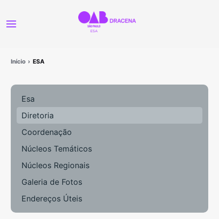
Início
ESA
Esa
Diretoria
Coordenação
Núcleos Temáticos
Núcleos Regionais
Galeria de Fotos
Endereços Úteis