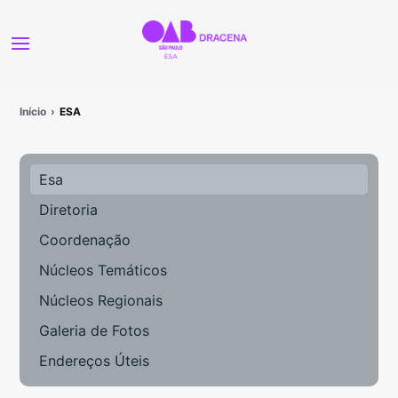
Início
ESA
Esa
Diretoria
Coordenação
Núcleos Temáticos
Núcleos Regionais
Galeria de Fotos
Endereços Úteis